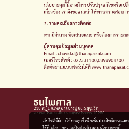
นโยบายคุกกี้นี้อาจมีการปรับปรุงแก้ไขหรือเ
เกี่ยวข้อง เราจึงขอแนะนำให้ท่านตรวจสอบการ
7. รายละเอียดการติดต่อ
หากมีคำถาม ข้อเสนอแนะ หรือต้องการรายละเอียด
ผู้ควบคุมข้อมูลส่วนบุคคล
Email : chavid.d@thanapaisal.com
เบอร์โทรศัพท์ : 022331100,0898904700
ติดต่อผ่านแบบฟอร์มได้ที่
www.thanapaisal.
218 หมู่ 1 ซ.เทศบาลบางปู 80 ถ.สุขุมวิท
ต.บางปูใหม่ อ.เมือง จ
.
สมุทรปราการ 10280
เว็บไซต์นี้มีการใช้งานคุกกี้ เพื่อเพิ่มประสิทธิภาพ
ได้ที่
นโยบายความเป็นส่วนตัว
และ
นโยบายคุกกี้