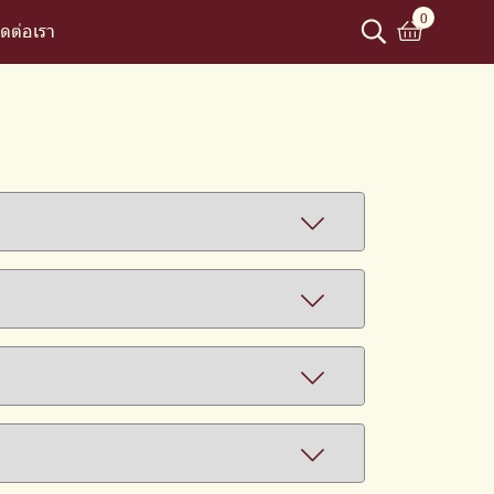
0
ิดต่อเรา