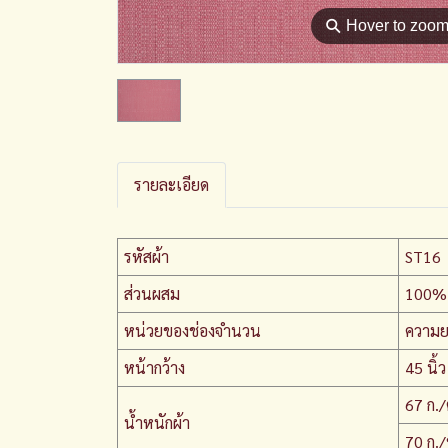
⚲
Hover to zoo
รายละเอียด
รหัสผ้า
ST16
ส่วนผสม
100% 
หน่วยของช่องจำนวน
ความย
หน้ากว้าง
45 นิ้ว
67 ก./
น้ำหนักผ้า
70 ก.