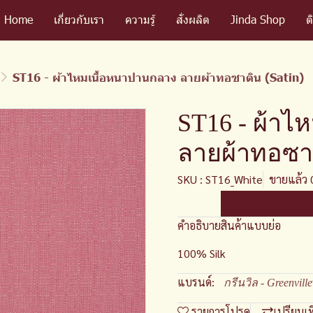
Home
เกี่ยวกับเรา
ความรู้
สั่งผลิต
Jinda Shop
ต
ST16 - ผ้าไหมเนื้อหนาปานกลาง ลายผ้าทอซาติน (Satin)
ST16 - ผ้าไ
ลายผ้าทอซาต
SKU : ST16_White
ขายแล้ว 0
คำอธิบายสินค้าแบบย่อ
100% Silk
แบรนด์:
กรีนวิล - Greenville
รายการโปรด
เปรียบเ