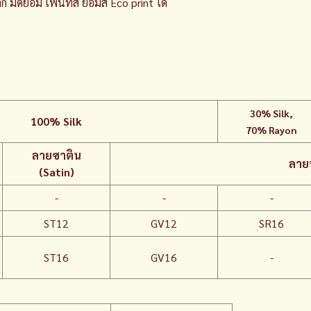
ัดย้อม เพ้นท์สี ย้อมสี Eco print ได้
30%
Silk,
100% Silk
70% Rayon
ลายซาติน
ลายท
(Satin)
-
-
-
ST12
GV12
SR16
ST16
GV16
-