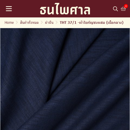
0
Home
สินค้าทั้งหมด
ผ้าผืน
THT 37/1 -ผ้าใยกัญชงผสม (เนื้อกลาง)