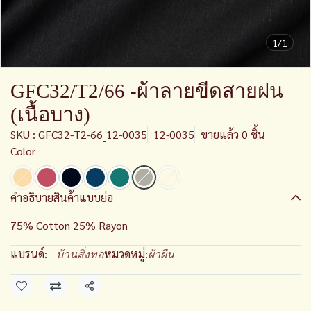
1/1
GFC32/T2/66 -ผ้าลายขีดสายฝน
(เนื้อบาง)
SKU : GFC32-T2-66_12-0035
12-0035
ขายแล้ว 0 ชิ้น
Color
คำอธิบายสินค้าแบบย่อ
75% Cotton 25% Rayon
แบรนด์:
หมวดหมู่:
บ้านสิ่งทอ
ผ้าผืน
แชร์