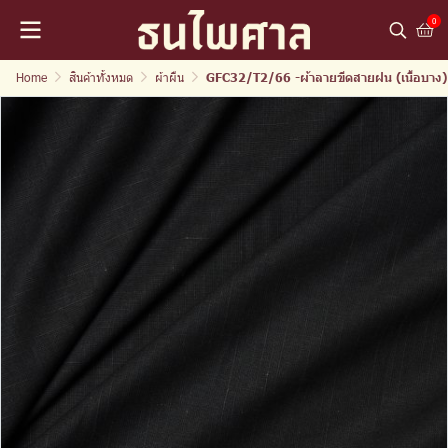
0
Home
สินค้าทั้งหมด
ผ้าผืน
GFC32/T2/66 -ผ้าลายขีดสายฝน (เนื้อบาง)