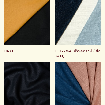
10/KT
THT29/64 -ผ้าทอสลาฟ (เนื้อ
กลาง)