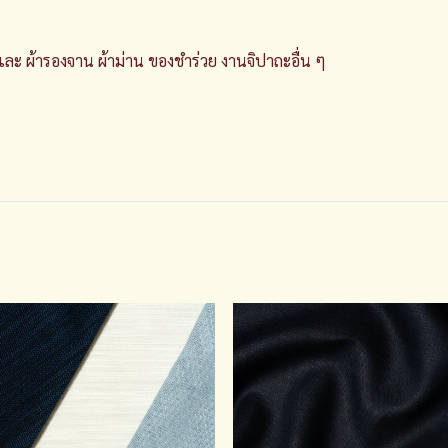
 และ ผ้ารองจาน ผ้าม่าน ของชำร่
วย งานจิปาถะอื่น ๆ