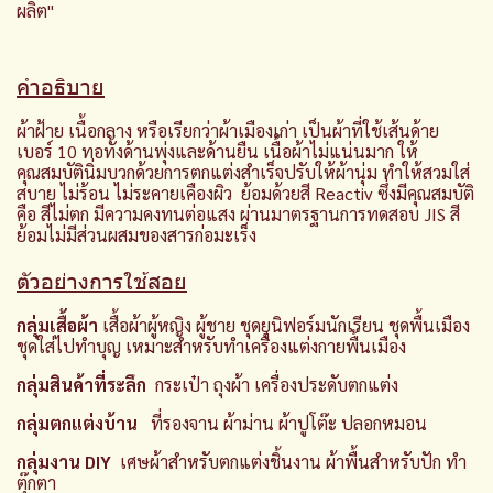
ผลิต"
คำอธิบาย
ผ้าฝ้าย เนื้อกลาง หรือเรียกว่าผ้าเมืองเก่า เป็นผ้าที่ใช้เส้นด้าย
เบอร์ 10 ทอทั้งด้านพุ่งและด้านยืน เนื้อผ้าไม่แน่นมาก ให้
คุณสมบัตินิ่มบวกด้วยการตกแต่งสำเร็จปรับให้ผ้านุ่ม ทำให้สวมใส่
สบาย ไม่ร้อน ไม่ระคายเคืองผิว ย้อมด้วยสี Reactiv ซึ่งมีคุณสมบัติ
คือ สีไม่ตก มีความคงทนต่อแสง ผ่านมาตรฐานการทดสอบ JIS สี
ย้อมไม่มีส่วนผสมของสารก่อมะเร็ง
ตัวอย่างการใช้สอย
กลุ่มเสื้อผ้า
เสื้อผ้าผู้หญิง ผู้ชาย ชุดยฺูนิฟอร์มนักเรียน ชุดพื้นเมือง
ชุดใส่ไปทำบุญ เหมาะสำหรับทำเครื่องแต่งกายพื้นเมือง
กลุ่มสินค้าที่ระลึก
กระเป๋า ถุงผ้า เครื่องประดับตกแต่ง
กลุ่มตกแต่งบ้าน
ที่รองจาน ผ้าม่าน ผ้าปูโต๊ะ ปลอกหมอน
กลุ่มงาน DIY
เศษผ้าสำหรับตกแต่งชิ้นงาน ผ้าพื้นสำหรับปัก ทำ
ตุ๊กตา