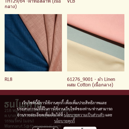
THT29/64 -ผ้าทอสลาฟ (เนื้อ
VLB
กลาง)
RL8
61276_9001 - ผ้า Linen
ผสม Cotton (เนื้อกลาง)
เว็บไซต์นี้มีการใช้งานคุกกี้ เพื่อเพิ่มประสิทธิภาพและ
ประสบการณ์ที่ดีในการใช้งานเว็บไซต์ของท่าน ท่านสามารถ
218 หมู่ 1 ซ.เทศบาลบางปู 80 ถ.สุขุมวิท
อ่านรายละเอียดเพิ่มเติมได้ที่
นโยบายความเป็นส่วนตัว
และ
ต.บางปูใหม่ อ.เมือง จ
.
สมุทรปราการ 10280
วรรณรัตน์ (แอน)
นโยบายคุกกี้
Wannarut.S@thanapaisal.com