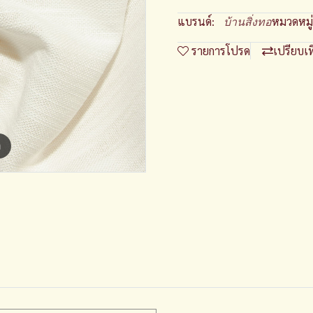
แบรนด์:
หมวดหมู่
บ้านสิ่งทอ
รายการโปรด
เปรียบเ
m