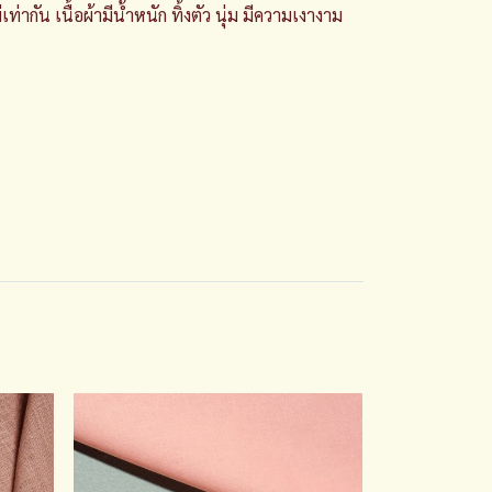
่ากัน เนื้อผ้ามีน้ำหนัก ทิ้งตัว นุ่ม มีความเงางาม