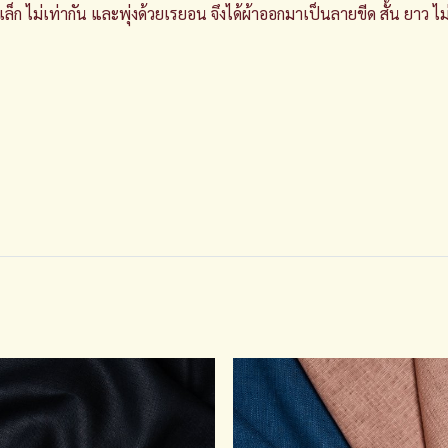
็ก ไม่เท่ากัน และพุ่งด้วยเรยอน จึงได้ผ้าออกมาเป็นลายขีด สั้น ยาว ไม่เท