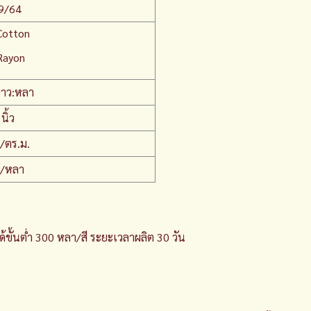
9/64
otton
Rayon
าว:หลา
นิ้ว
/ตร.ม.
./หลา
ได้ขั้นต่ำ 300 หลา/สี ระยะเวลาผลิต 30 วัน