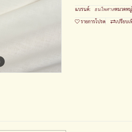
แบรนด์:
หมวดหมู่
ธนไพศาล
รายการโปรด
เปรียบเ
m