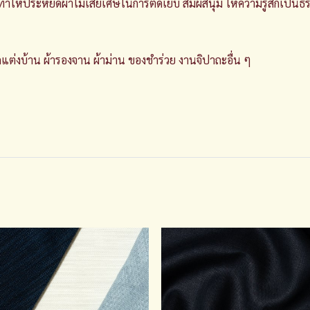
ว ทำให้ประหยัดผ้าไม่เสียเศษในการตัดเย็บ สัมผัสนุ่ม ให้ความรู้สึกเป็น
นตกแต่งบ้าน ผ้ารองจาน ผ้าม่าน ของชำร่วย งานจิปาถะอื่น ๆ