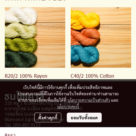
R20/2 100% Rayon
C40/2 100% Cotton
เว็บไซต์นี้มีการใช้งานคุกกี้ เพื่อเพิ่มประสิทธิภาพและ
ประสบการณ์ที่ดีในการใช้งานเว็บไซต์ของท่าน ท่านสามารถ
อ่านรายละเอียดเพิ่มเติมได้ที่
นโยบายความเป็นส่วนตัว
และ
218 หมู่ 1 ซ.เทศบาลบางปู 80 ถ.สุขุมวิท
นโยบายคุกกี้
ต.บางปูใหม่ อ.เมือง จ
.
สมุทรปราการ 10280
วรรณรัตน์ (แอน)
ตั้งค่าคุกกี้
ยอมรับทั้งหมด
Wannarut.S@thanapaisal.com
Tel. 089-487-9113
฿552