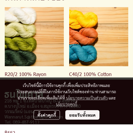
R20/2 100% Rayon
C40/2 100% Cotton
เว็บไซต์นี้มีการใช้งานคุกกี้ เพื่อเพิ่มประสิทธิภาพและ
ประสบการณ์ที่ดีในการใช้งานเว็บไซต์ของท่าน ท่านสามารถ
อ่านรายละเอียดเพิ่มเติมได้ที่
นโยบายความเป็นส่วนตัว
และ
218 หมู่ 1 ซ.เทศบาลบางปู 80 ถ.สุขุมวิท
นโยบายคุกกี้
ต.บางปูใหม่ อ.เมือง จ
.
สมุทรปราการ 10280
วรรณรัตน์ (แอน)
ตั้งค่าคุกกี้
ยอมรับทั้งหมด
Wannarut.S@thanapaisal.com
Tel. 089-487-9113
฿552