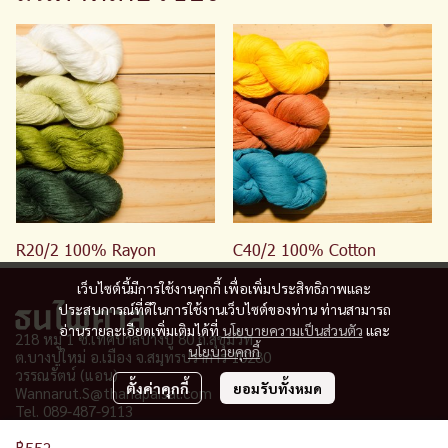
R20/2 100% Rayon
C40/2 100% Cotton
เว็บไซต์นี้มีการใช้งานคุกกี้ เพื่อเพิ่มประสิทธิภาพและ
ประสบการณ์ที่ดีในการใช้งานเว็บไซต์ของท่าน ท่านสามารถ
อ่านรายละเอียดเพิ่มเติมได้ที่
นโยบายความเป็นส่วนตัว
และ
218 หมู่ 1 ซ.เทศบาลบางปู 80 ถ.สุขุมวิท
นโยบายคุกกี้
ต.บางปูใหม่ อ.เมือง จ
.
สมุทรปราการ 10280
วรรณรัตน์ (แอน)
ตั้งค่าคุกกี้
ยอมรับทั้งหมด
Wannarut.S@thanapaisal.com
Tel. 089-487-9113
฿552